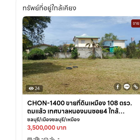
ทรัพย์ที่อยู่ใกล้เคียง
ขาย
24
CHON-1400 ขายที่ดินเหมือง 108 ตรว.
ถมแล้ว เทศบาลหนองมนซอย4 ใกล้
หาด2กม. อ.เมืองชลบุรี
ชลบุรี/เมืองชลบุรี/เหมือง
3,500,000 บาท
-
-
-
-