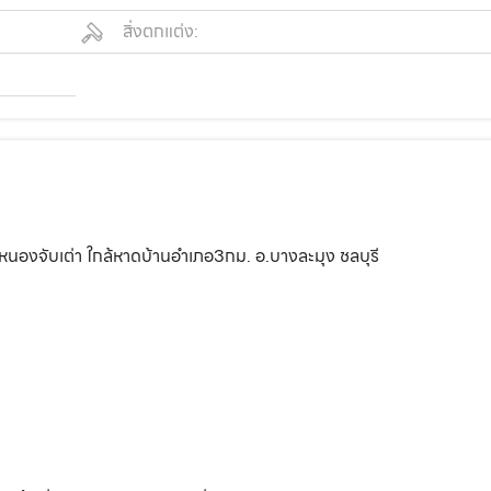
สิ่งตกแต่ง:
นองจับเต่า ใกล้หาดบ้านอำเภอ3กม. อ.บางละมุง ชลบุรี