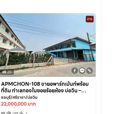
ขาย
20
APMCHON-108 ขายอพาร์ทเม้นท์พร้อม
ที่ดิน ทำเลทองในซอยร้อยห้อง บ่อวิน –
ศรีราชา ติดแหล่งชุมชนเหมาะลงทุนต่อยอด
ชลบุรี/ศรีราชา/บ่อวิน
ทันที!
22,000,000 บาท
-
-
-
-