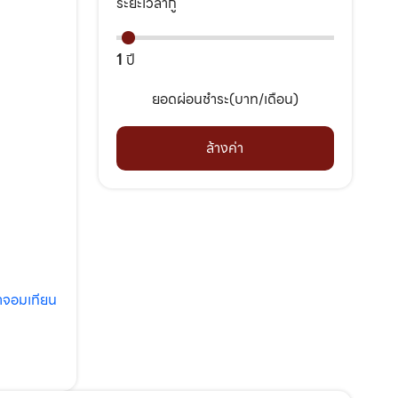
ระยะเวลากู้
1
ปี
ยอดผ่อนชำระ(บาท/เดือน)
ล้างค่า
นาจอมเทียน