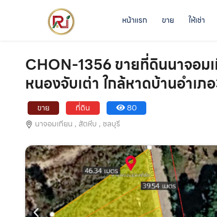
หน้าแรก
ขาย
ให้เช่า
CHON-1356 ขายที่ดินนาจอมเท
หนองจับเต่า ใกล้หาดบ้านอำเภอ
ขาย
ที่ดิน
80
นาจอมเทียน ,
สัตหีบ ,
ชลบุรี