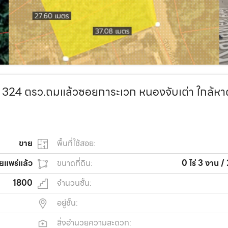
324 ตรว.ถมแล้วซอยการะเวก หนองจับเต่า ใกล้หา
ขาย
พื้นที่ใช้สอย:
ยแพร่แล้ว
ขนาดที่ดิน:
0 ไร่ 3 งาน /
1800
จำนวนชั้น:
อยู่ชั้น:
สิ่งอำนวยความสะดวก: