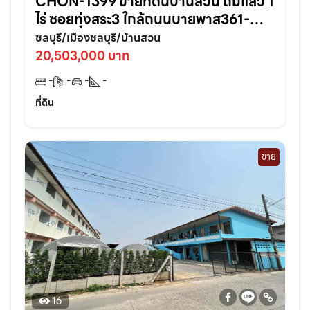
CHON-1399 ขายที่ดินบ้านสวน ถมแล้ว 1
ไร่ ซอยทุ่งสระ3 ใกล้ถนนบายพาส361-
950เมตร อ.เมืองชลบุรี
ชลบุรี/เมืองชลบุรี/บ้านสวน
20,503,000 บาท
-
-
-
-
ที่ดิน
ขาย
16