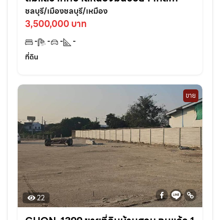
หาด2กม. อ.เมืองชลบุรี
ชลบุรี/เมืองชลบุรี/เหมือง
3,500,000 บาท
-
-
-
-
ที่ดิน
ขาย
22