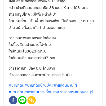
ผังเมืองสีเหลืองอ่อนตามผังEECล่าสุด
หน้ากว้างติดถนนคอนกรีต 38 เมตร X ยาว 108 เมตร
สาธารณูปโภค : มีไฟฟ้า-น้ำปะปา
ลักษณะที่ดิน : เป็นพื้นที่บ่อบางส่วนเป็นต้องถม เหมาะปลูก
บ้าน สร้างที่อยู่อาศัยทำบ้านสวนเกษตร
การเดินทางและสถานที่ใกล้เคียง
ใกล้โรงเรียนบ้านมาบไผ่-1กม.
ใกล้ถนนเส้น3023-5กม.
ใกล้ถนนเลียบมอเตอร์เวย์7-6กม.
ขายราคายกแปลง 8.8 ล้านบาท
เจ้าของออกค่าโอนค่าภาษีตามราคาประเมิน
#ขายที่ดิน
#ขายที่ดินบ้านบึง
#ขายที่ดินมาบไผ่
#ขายที่ดินราคาถูก
#ขายที่ดินสวย ราคาถูกๆ
#ที่ดินชลบุรี