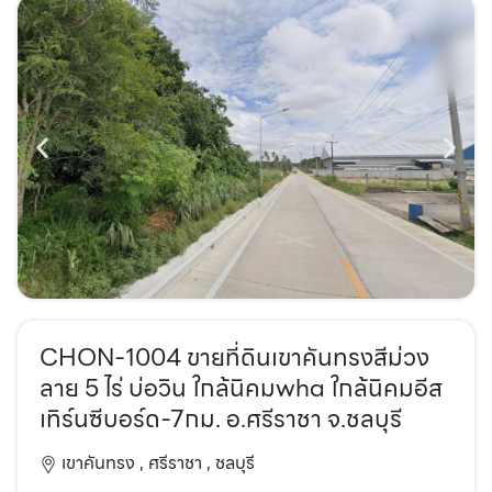
CHON-1004 ขายที่ดินเขาคันทรงสีม่วง
ลาย 5 ไร่ บ่อวิน ใกล้นิคมwha ใกล้นิคมอีส
เทิร์นซีบอร์ด-7กม. อ.ศรีราชา จ.ชลบุรี
เขาคันทรง ,
ศรีราชา ,
ชลบุรี