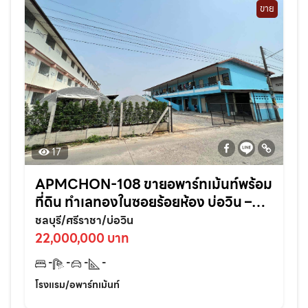
ขาย
17
APMCHON-108 ขายอพาร์ทเม้นท์พร้อม
ที่ดิน ทำเลทองในซอยร้อยห้อง บ่อวิน –
ศรีราชา ติดแหล่งชุมชนเหมาะลงทุนต่อย
ชลบุรี/ศรีราชา/บ่อวิน
อดทันที!
22,000,000 บาท
-
-
-
-
โรงแรม/อพาร์ทเม้นท์