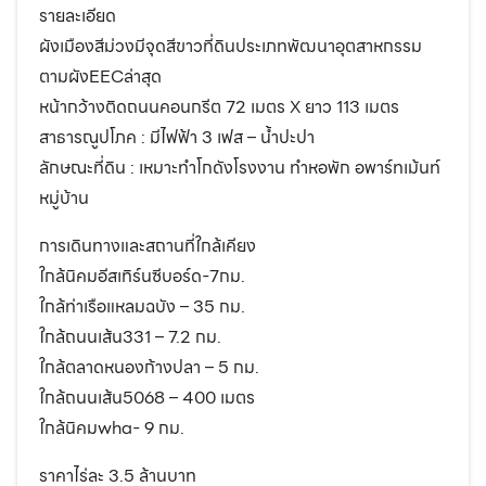
รายละเอียด
ผังเมืองสีม่วงมีจุดสีขาวที่ดินประเภทพัฒนาอุตสาหกรรม
ตามผังEECล่าสุด
หน้ากว้างติดถนนคอนกรีต 72 เมตร X ยาว 113 เมตร
สาธารณูปโภค : มีไฟฟ้า 3 เฟส – น้ำปะปา
ลักษณะที่ดิน : เหมาะทำโกดังโรงงาน ทำหอพัก อพาร์ทเม้นท์
หมู่บ้าน
การเดินทางและสถานที่ใกล้เคียง
ใกล้นิคมอีสเทิร์นซีบอร์ด-7กม.
ใกล้ท่าเรือแหลมฉบัง – 35 กม.
ใกล้ถนนเส้น331 – 7.2 กม.
ใกล้ตลาดหนองก้างปลา – 5 กม.
ใกล้ถนนเส้น5068 – 400 เมตร
ใกล้นิคมwha- 9 กม.
ราคาไร่ละ 3.5 ล้านบาท