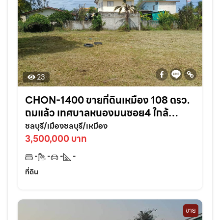
23
CHON-1400 ขายที่ดินเหมือง 108 ตรว.
ถมแล้ว เทศบาลหนองมนซอย4 ใกล้
หาด2กม. อ.เมืองชลบุรี
ชลบุรี/เมืองชลบุรี/เหมือง
3,500,000 บาท
-
-
-
-
ที่ดิน
ขาย