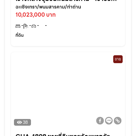
สะดวก ใกล้ถนนใหญ่3076เพียง 70 เมตร
ฉะเชิงเทรา/พนมสารคาม/ท่าถ่าน
จ.ฉะเชิงเทรา
10,023,000 บาท
-
-
-
-
ที่ดิน
ขาย
38