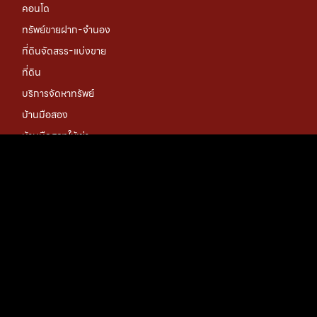
คอนโด
ทรัพย์ขายฝาก-จำนอง
ที่ดินจัดสรร-แบ่งขาย
ที่ดิน
บริการจัดหาทรัพย์
บ้านมือสอง
บ้านมือสองให้เช่า
พลูวิลล่า
โครงการบ้านจัดสรร
CONTACT US
ติดต่อเรา
richwell land
096-161-5199
landrichwell@gmail.com