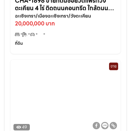
CHA-1898 ขายที่ดินซอยวัดแพรกวัง
ตะเคียน 4 ไร่ ติดถนนคอนกรีต ใกล้ถนน
เส้นสุวินทวงศ์304-800เมตร อ.เมือง
ฉะเชิงเทรา/เมืองฉะเชิงเทรา/วังตะเคียน
ฉะเชิงเทรา
20,000,000 บาท
-
-
-
-
ที่ดิน
ขาย
49