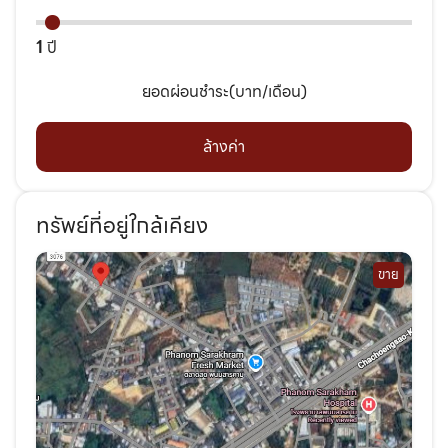
1
ปี
ยอดผ่อนชำระ(บาท/เดือน)
ล้างค่า
ทรัพย์ที่อยู่ใกล้เคียง
ขาย