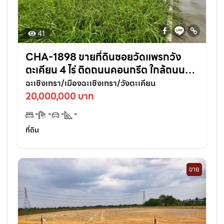
41
CHA-1898 ขายที่ดินซอยวัดแพรกวัง
ตะเคียน 4 ไร่ ติดถนนคอนกรีต ใกล้ถนน
เส้นสุวินทวงศ์304-800เมตร อ.เมือง
ฉะเชิงเทรา/เมืองฉะเชิงเทรา/วังตะเคียน
ฉะเชิงเทรา
20,000,000 บาท
-
-
-
-
ที่ดิน
ขาย