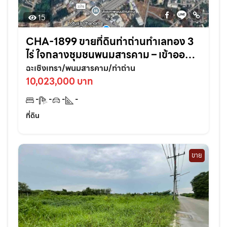
15
CHA-1899 ขายที่ดินท่าถ่านทำเลทอง 3
ไร่ ใจกลางชุมชนพนมสารคาม – เข้าออก
สะดวก ใกล้ถนนใหญ่3076เพียง 70 เมตร
ฉะเชิงเทรา/พนมสารคาม/ท่าถ่าน
จ.ฉะเชิงเทรา
10,023,000 บาท
-
-
-
-
ที่ดิน
ขาย