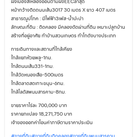
ผังเมืองสีเหลืองอ่อนตามผังEECล่าสุด
หน้ากว้างติดถนนเส้น3017 30 เมตร X ยาว 407 เมตร
สาธารณูปโภค : มีไฟฟ้า3เฟส-น้ำปะปา
ลักษณะที่ดิน : ติดคลอง มีคลองตัดผ่านที่ดิน เหมาะปลูกบ้าน
สร้างที่อยู่อาศัย ทำบ้านสวนเกษตร ทำโกดังบางประเภท
การเดินทางและสถานที่ใกล้เคียง
ใกล้แยกห้วยพลู-1กม.
ใกล้ถนนเส้น331-1กม.
ใกล้วัดหนองเสือ-500เมตร
ใกล้ตลาดสดเกาะขนุน-6กม.
ใกล้โลตัสพนมสารคาม-8กม.
ขายราคาไร่ละ 700,000 บาท
ราคายกแปลง 18,271,750 บาท
เจ้าของออกค่าโอนค่าภาษีตามราคาประเมิน
#ขายที่ดิน
#ขายที่ดินติดคลอง
#ขายที่ดินพนมสารคาม