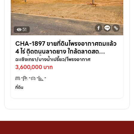
51
CHA-1897 ขายที่ดินโพรงอากาศถมแล้ว
4 ไร่ ติดถนนลาดยาง ใกล้ตลาดสด
บางน้ำเปรี้ยว-6กม. จ.ฉะเชิงเทรา
ฉะเชิงเทรา/บางน้ำเปรี้ยว/โพรงอากาศ
3,600,000 บาท
-
-
-
-
ที่ดิน