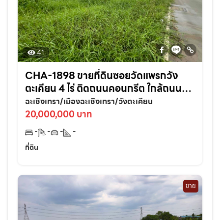
41
CHA-1898 ขายที่ดินซอยวัดแพรกวัง
ตะเคียน 4 ไร่ ติดถนนคอนกรีต ใกล้ถนน
เส้นสุวินทวงศ์304-800เมตร อ.เมือง
ฉะเชิงเทรา/เมืองฉะเชิงเทรา/วังตะเคียน
ฉะเชิงเทรา
20,000,000 บาท
-
-
-
-
ที่ดิน
ขาย