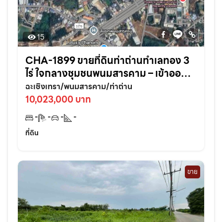
15
CHA-1899 ขายที่ดินท่าถ่านทำเลทอง 3
ไร่ ใจกลางชุมชนพนมสารคาม – เข้าออก
สะดวก ใกล้ถนนใหญ่3076เพียง 70 เมตร
ฉะเชิงเทรา/พนมสารคาม/ท่าถ่าน
จ.ฉะเชิงเทรา
10,023,000 บาท
-
-
-
-
ที่ดิน
ขาย