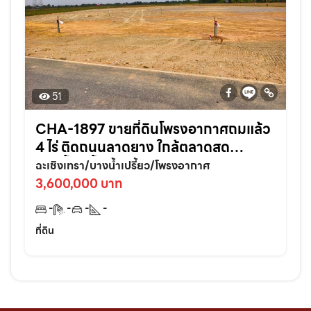
51
CHA-1897 ขายที่ดินโพรงอากาศถมแล้ว
4 ไร่ ติดถนนลาดยาง ใกล้ตลาดสด
บางน้ำเปรี้ยว-6กม. จ.ฉะเชิงเทรา
ฉะเชิงเทรา/บางน้ำเปรี้ยว/โพรงอากาศ
3,600,000 บาท
-
-
-
-
ที่ดิน