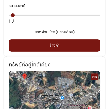
ระยะเวลากู้
1
ปี
ยอดผ่อนชำระ(บาท/เดือน)
ล้างค่า
ทรัพย์ที่อยู่ใกล้เคียง
ขาย