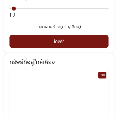
1
ปี
ยอดผ่อนชำระ(บาท/เดือน)
ล้างค่า
ทรัพย์ที่อยู่ใกล้เคียง
ขาย