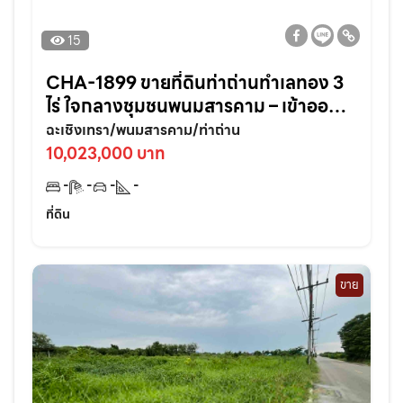
15
CHA-1899 ขายที่ดินท่าถ่านทำเลทอง 3
ไร่ ใจกลางชุมชนพนมสารคาม – เข้าออก
สะดวก ใกล้ถนนใหญ่3076เพียง 70 เมตร
ฉะเชิงเทรา/พนมสารคาม/ท่าถ่าน
จ.ฉะเชิงเทรา
10,023,000 บาท
-
-
-
-
ที่ดิน
ขาย