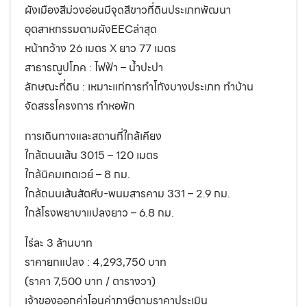
ผังเมืองสีม่วงอ่อนมีจุดสีขาวที่ดินประเภทพัฒนา
อุตสาหกรรมตามผังEECล่าสุด
หน้ากว้าง 26 เมตร X ยาว 77 เมตร
สาธารณูปโภค : ไฟฟ้า – น้ำปะปา
ลักษณะที่ดิน : เหมาะแก่การทำโกังบางประเภท ทำบ้าน
จัดสรรโครงการ ทำหอพัก
การเดินทางและสถานที่ใกล้เคียง
ใกล้ถนนเส้น 3015 – 120 เมตร
ใกล้นิคมเกตเวย์ – 8 กม.
ใกล้ถนนเส้นสัตหีบ-พนมสารคาม 331 – 2.9 กม.
ใกล้โรงพยาบาแปลงยาว – 6.8 กม.
ไร่ละ 3 ล้านบาท
ราคายกแปลง : 4,293,750 บาท
(ราคา 7,500 บาท / ตารางวา)
เจ้าของออกค่าโอนค่าภาษีตามราคาประเมิน