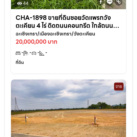
44
CHA-1898 ขายที่ดินซอยวัดแพรกวัง
ตะเคียน 4 ไร่ ติดถนนคอนกรีต ใกล้ถนน
เส้นสุวินทวงศ์304-800เมตร อ.เมือง
ฉะเชิงเทรา/เมืองฉะเชิงเทรา/วังตะเคียน
ฉะเชิงเทรา
20,000,000 บาท
-
-
-
-
ที่ดิน
ขาย