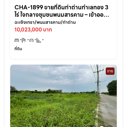
CHA-1899 ขายที่ดินท่าถ่านทำเลทอง 3
ไร่ ใจกลางชุมชนพนมสารคาม – เข้าออก
สะดวก ใกล้ถนนใหญ่3076เพียง 70 เมตร
ฉะเชิงเทรา/พนมสารคาม/ท่าถ่าน
จ.ฉะเชิงเทรา
10,023,000 บาท
-
-
-
-
ที่ดิน
ขาย