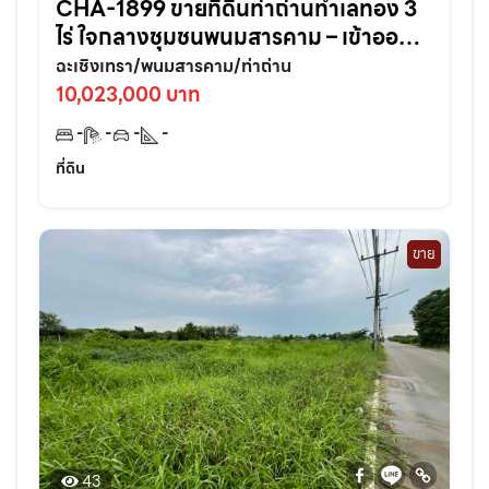
CHA-1899 ขายที่ดินท่าถ่านทำเลทอง 3
ไร่ ใจกลางชุมชนพนมสารคาม – เข้าออก
สะดวก ใกล้ถนนใหญ่3076เพียง 70 เมตร
ฉะเชิงเทรา/พนมสารคาม/ท่าถ่าน
จ.ฉะเชิงเทรา
10,023,000 บาท
-
-
-
-
ที่ดิน
ขาย
43