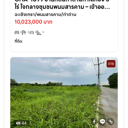
ไร่ ใจกลางชุมชนพนมสารคาม – เข้าออก
สะดวก ใกล้ถนนใหญ่3076เพียง 70 เมตร
ฉะเชิงเทรา/พนมสารคาม/ท่าถ่าน
จ.ฉะเชิงเทรา
10,023,000 บาท
-
-
-
-
ที่ดิน
ขาย
44