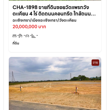
CHA-1898 ขายที่ดินซอยวัดแพรกวัง
ตะเคียน 4 ไร่ ติดถนนคอนกรีต ใกล้ถนน
เส้นสุวินทวงศ์304-800เมตร อ.เมือง
ฉะเชิงเทรา/เมืองฉะเชิงเทรา/วังตะเคียน
ฉะเชิงเทรา
20,000,000 บาท
-
-
-
-
ที่ดิน
ขาย