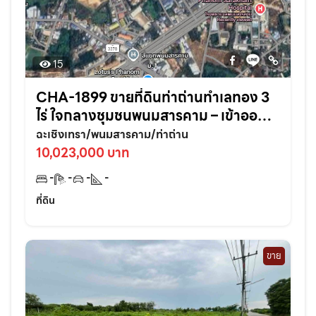
15
CHA-1899 ขายที่ดินท่าถ่านทำเลทอง 3
ไร่ ใจกลางชุมชนพนมสารคาม – เข้าออก
สะดวก ใกล้ถนนใหญ่3076เพียง 70 เมตร
ฉะเชิงเทรา/พนมสารคาม/ท่าถ่าน
จ.ฉะเชิงเทรา
10,023,000 บาท
-
-
-
-
ที่ดิน
ขาย