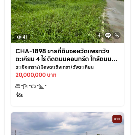
41
CHA-1898 ขายที่ดินซอยวัดแพรกวัง
ตะเคียน 4 ไร่ ติดถนนคอนกรีต ใกล้ถนน
เส้นสุวินทวงศ์304-800เมตร อ.เมือง
ฉะเชิงเทรา/เมืองฉะเชิงเทรา/วังตะเคียน
ฉะเชิงเทรา
20,000,000 บาท
-
-
-
-
ที่ดิน
ขาย