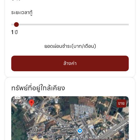
ระยะเวลากู้
1
ปี
ยอดผ่อนชำระ(บาท/เดือน)
ล้างค่า
ทรัพย์ที่อยู่ใกล้เคียง
ขาย