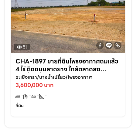
51
CHA-1897 ขายที่ดินโพรงอากาศถมแล้ว
4 ไร่ ติดถนนลาดยาง ใกล้ตลาดสด
บางน้ำเปรี้ยว-6กม. จ.ฉะเชิงเทรา
ฉะเชิงเทรา/บางน้ำเปรี้ยว/โพรงอากาศ
3,600,000 บาท
-
-
-
-
ที่ดิน