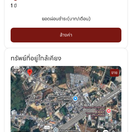
1
ปี
ยอดผ่อนชำระ(บาท/เดือน)
ล้างค่า
ทรัพย์ที่อยู่ใกล้เคียง
ขาย