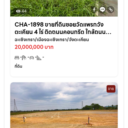
44
CHA-1898 ขายที่ดินซอยวัดแพรกวัง
ตะเคียน 4 ไร่ ติดถนนคอนกรีต ใกล้ถนน
เส้นสุวินทวงศ์304-800เมตร อ.เมือง
ฉะเชิงเทรา/เมืองฉะเชิงเทรา/วังตะเคียน
ฉะเชิงเทรา
20,000,000 บาท
-
-
-
-
ที่ดิน
ขาย