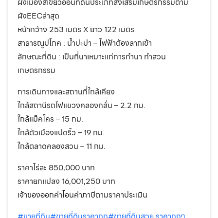
ผังเมืองสีเขียวอ่อนที่ดินประเภทส่งเสริมเกษตรกรรมตาม
ผังEECล่าสุด
หน้ากว้าง 253 เมตร X ยาว 122 เมตร
สาธารณูปโภค : น้ำปะปา – ไฟฟ้าต้องลากเข้า
ลักษณะที่ดิน : เป็นที่นาเหมาะแก่การทำนา ทำสวน
เกษตรกรรม
การเดินทางและสถานที่ใกล้เคียง
ใกล้สถานีรถไฟแขวงคลองกลั่น – 2.2 กม.
ใกล้แม็คโคร – 15 กม.
ใกล้ตัวเมืองแปดริ้ว – 19 กม.
ใกล้ตลาดคลองสวน – 11 กม.
ราคาไร่ละ 850,000 บาท
ราคายกแปลง 16,001,250 บาท
เจ้าของออกค่าโอนค่าภาษีตามราคาประเมิน
#ขายที่ดิน
#ขายที่ดินราคาถูก
#ขายที่ดินสวย ราคาถูกๆ