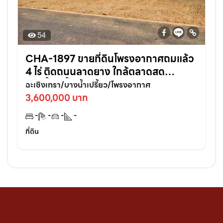
54
CHA-1897 ขายที่ดินโพรงอากาศถมแล้ว
4 ไร่ ติดถนนลาดยาง ใกล้ตลาดสด
บางน้ำเปรี้ยว-6กม. จ.ฉะเชิงเทรา
ฉะเชิงเทรา/บางน้ำเปรี้ยว/โพรงอากาศ
3,600,000 บาท
-
-
-
-
ที่ดิน