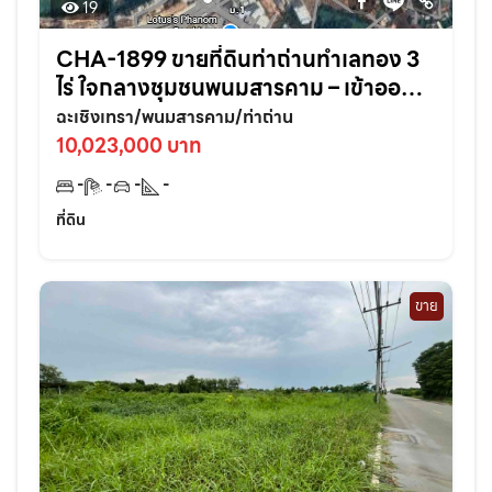
19
CHA-1899 ขายที่ดินท่าถ่านทำเลทอง 3
ไร่ ใจกลางชุมชนพนมสารคาม – เข้าออก
สะดวก ใกล้ถนนใหญ่3076เพียง 70 เมตร
ฉะเชิงเทรา/พนมสารคาม/ท่าถ่าน
จ.ฉะเชิงเทรา
10,023,000 บาท
-
-
-
-
ที่ดิน
ขาย