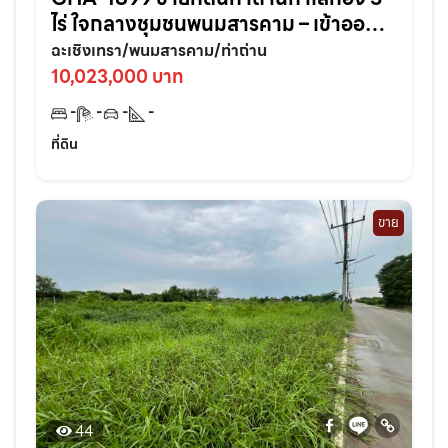
ไร่ ใจกลางชุมชนพนมสารคาม – เข้าออก
สะดวก ใกล้ถนนใหญ่3076เพียง 70 เมตร
ฉะเชิงเทรา/พนมสารคาม/ท่าถ่าน
จ.ฉะเชิงเทรา
10,023,000 บาท
-
-
-
-
ที่ดิน
ขาย
44