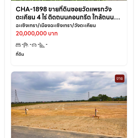
CHA-1898 ขายที่ดินซอยวัดแพรกวัง
ตะเคียน 4 ไร่ ติดถนนคอนกรีต ใกล้ถนน
เส้นสุวินทวงศ์304-800เมตร อ.เมือง
ฉะเชิงเทรา/เมืองฉะเชิงเทรา/วังตะเคียน
ฉะเชิงเทรา
20,000,000 บาท
-
-
-
-
ที่ดิน
ขาย