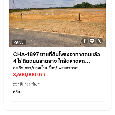
53
CHA-1897 ขายที่ดินโพรงอากาศถมแล้ว
4 ไร่ ติดถนนลาดยาง ใกล้ตลาดสด
บางน้ำเปรี้ยว-6กม. จ.ฉะเชิงเทรา
ฉะเชิงเทรา/บางน้ำเปรี้ยว/โพรงอากาศ
3,600,000 บาท
-
-
-
-
ที่ดิน