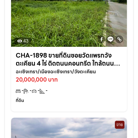
43
CHA-1898 ขายที่ดินซอยวัดแพรกวัง
ตะเคียน 4 ไร่ ติดถนนคอนกรีต ใกล้ถนน
เส้นสุวินทวงศ์304-800เมตร อ.เมือง
ฉะเชิงเทรา/เมืองฉะเชิงเทรา/วังตะเคียน
ฉะเชิงเทรา
20,000,000 บาท
-
-
-
-
ที่ดิน
ขาย