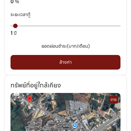
0
%
ระยะเวลากู้
1
ปี
ยอดผ่อนชำระ(บาท/เดือน)
ล้างค่า
ทรัพย์ที่อยู่ใกล้เคียง
ขาย