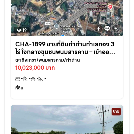
19
CHA-1899 ขายที่ดินท่าถ่านทำเลทอง 3
ไร่ ใจกลางชุมชนพนมสารคาม – เข้าออก
สะดวก ใกล้ถนนใหญ่3076เพียง 70 เมตร
ฉะเชิงเทรา/พนมสารคาม/ท่าถ่าน
จ.ฉะเชิงเทรา
10,023,000 บาท
-
-
-
-
ที่ดิน
ขาย