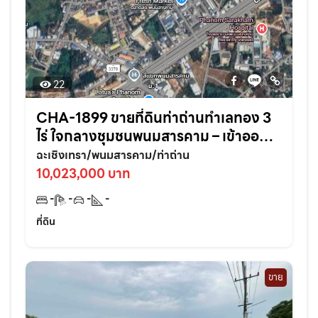
22
CHA-1899 ขายที่ดินท่าถ่านทำเลทอง 3
ไร่ ใจกลางชุมชนพนมสารคาม – เข้าออก
สะดวก ใกล้ถนนใหญ่3076เพียง 70 เมตร
ฉะเชิงเทรา/พนมสารคาม/ท่าถ่าน
จ.ฉะเชิงเทรา
10,023,000 บาท
-
-
-
-
ที่ดิน
ขาย