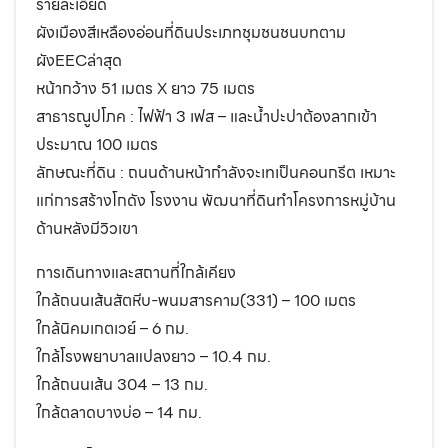
รายละเอียด
ผังเมืองสีเหลืองอ่อนที่ดินประเภทชุมชนชนบทตาม
ผังEECล่าสุด
หน้ากว้าง 51 เมตร X ยาว 75 เมตร
สาธารณูปโภค : ไฟฟ้า 3 เฟส – และน้ำปะปาต้องลากเข้า
ประมาณ 100 เมตร
ลักษณะที่ดิน : ถนนด้านหน้ากำลังจะเทเป็นคอนกรีต เหมาะ
แก่การสร้างโกดัง โรงงาน พัฒนาที่ดินทำโครงการหมู่บ้าน
ด้านหลังมีวิวเขา
การเดินทางและสถานที่ใกล้เคียง
ใกล้ถนนเส้นสัตหีบ-พนมสารคาม(331) – 100 เมตร
ใกล้นิคมเกตเวย์ – 6 กม.
ใกล้โรงพยาบาลแปลงยาว – 10.4 กม.
ใกล้ถนนเส้น 304 – 13 กม.
ใกล้ตลาดบางบ่อ – 14 กม.