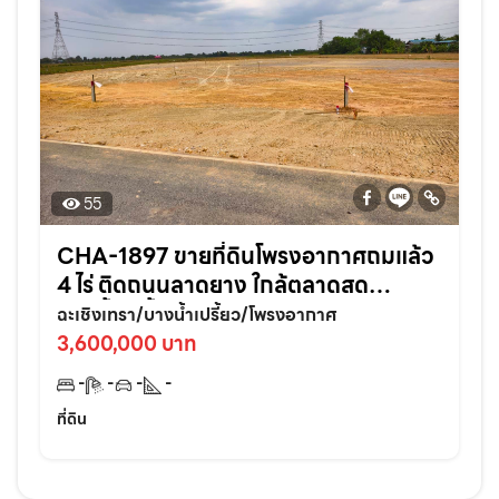
55
CHA-1897 ขายที่ดินโพรงอากาศถมแล้ว
4 ไร่ ติดถนนลาดยาง ใกล้ตลาดสด
บางน้ำเปรี้ยว-6กม. จ.ฉะเชิงเทรา
ฉะเชิงเทรา/บางน้ำเปรี้ยว/โพรงอากาศ
3,600,000 บาท
-
-
-
-
ที่ดิน