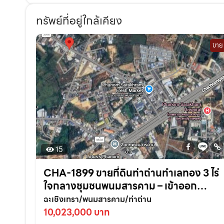
ทรัพย์ที่อยู่ใกล้เคียง
ขาย
15
CHA-1899 ขายที่ดินท่าถ่านทำเลทอง 3 ไร่
ใจกลางชุมชนพนมสารคาม – เข้าออก
สะดวก ใกล้ถนนใหญ่3076เพียง 70 เมตร
ฉะเชิงเทรา/พนมสารคาม/ท่าถ่าน
จ.ฉะเชิงเทรา
10,023,000 บาท