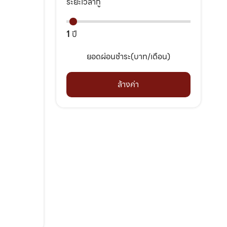
ระยะเวลากู้
1
ปี
ยอดผ่อนชำระ(บาท/เดือน)
ล้างค่า