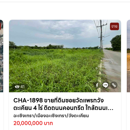
ขาย
41
CHA-1898 ขายที่ดินซอยวัดแพรกวัง
ตะเคียน 4 ไร่ ติดถนนคอนกรีต ใกล้ถนนเส้น
สุวินทวงศ์304-800เมตร อ.เมือง
ฉะเชิงเทรา/เมืองฉะเชิงเทรา/วังตะเคียน
ฉะเชิงเทรา
20,000,000 บาท