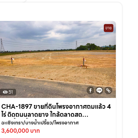
ขาย
51
CHA-1897 ขายที่ดินโพรงอากาศถมแล้ว 4
ไร่ ติดถนนลาดยาง ใกล้ตลาดสด
บางน้ำเปรี้ยว-6กม. จ.ฉะเชิงเทรา
ฉะเชิงเทรา/บางน้ำเปรี้ยว/โพรงอากาศ
3,600,000 บาท