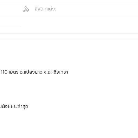
สิ่งตกแต่ง:
– 110 เมตร อ.แปลงยาว จ.ฉะเชิงเทรา
ามผังEECล่าสุด