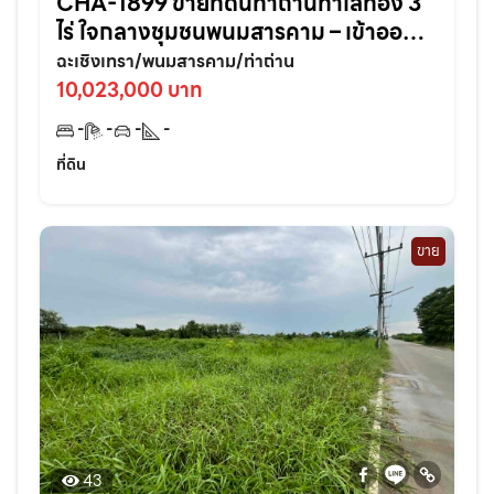
CHA-1899 ขายที่ดินท่าถ่านทำเลทอง 3
ไร่ ใจกลางชุมชนพนมสารคาม – เข้าออก
สะดวก ใกล้ถนนใหญ่3076เพียง 70 เมตร
ฉะเชิงเทรา/พนมสารคาม/ท่าถ่าน
จ.ฉะเชิงเทรา
10,023,000 บาท
-
-
-
-
ที่ดิน
ขาย
43