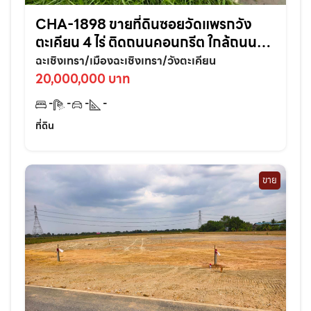
CHA-1898 ขายที่ดินซอยวัดแพรกวัง
ตะเคียน 4 ไร่ ติดถนนคอนกรีต ใกล้ถนน
เส้นสุวินทวงศ์304-800เมตร อ.เมือง
ฉะเชิงเทรา/เมืองฉะเชิงเทรา/วังตะเคียน
ฉะเชิงเทรา
20,000,000 บาท
-
-
-
-
ที่ดิน
ขาย