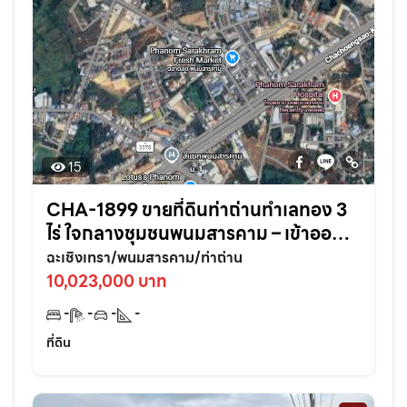
15
CHA-1899 ขายที่ดินท่าถ่านทำเลทอง 3
ไร่ ใจกลางชุมชนพนมสารคาม – เข้าออก
สะดวก ใกล้ถนนใหญ่3076เพียง 70 เมตร
ฉะเชิงเทรา/พนมสารคาม/ท่าถ่าน
จ.ฉะเชิงเทรา
10,023,000 บาท
-
-
-
-
ที่ดิน