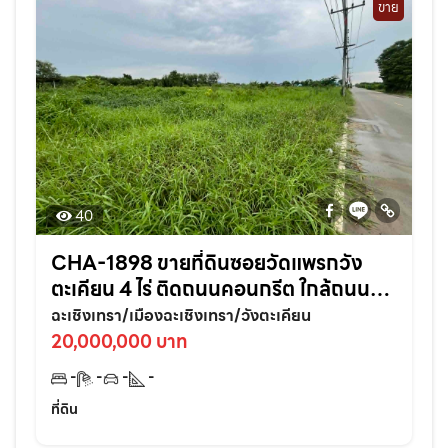
ขาย
40
CHA-1898 ขายที่ดินซอยวัดแพรกวัง
ตะเคียน 4 ไร่ ติดถนนคอนกรีต ใกล้ถนน
เส้นสุวินทวงศ์304-800เมตร อ.เมือง
ฉะเชิงเทรา/เมืองฉะเชิงเทรา/วังตะเคียน
ฉะเชิงเทรา
20,000,000 บาท
-
-
-
-
ที่ดิน