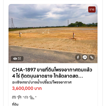
ขาย
51
CHA-1897 ขายที่ดินโพรงอากาศถมแล้ว
4 ไร่ ติดถนนลาดยาง ใกล้ตลาดสด
บางน้ำเปรี้ยว-6กม. จ.ฉะเชิงเทรา
ฉะเชิงเทรา/บางน้ำเปรี้ยว/โพรงอากาศ
3,600,000 บาท
-
-
-
-
ที่ดิน