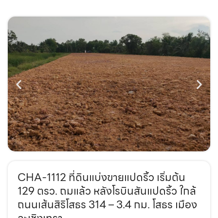
CHA-1112 ที่ดินแบ่งขายแปดริ้ว เริ่มต้น
129 ตรว. ถมแล้ว หลังโรบินสันแปดริ้ว ใกล้
ถนนเส้นสิริโสธร 314 – 3.4 กม. โสธร เมือง