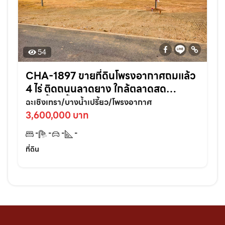
54
CHA-1897 ขายที่ดินโพรงอากาศถมแล้ว
4 ไร่ ติดถนนลาดยาง ใกล้ตลาดสด
บางน้ำเปรี้ยว-6กม. จ.ฉะเชิงเทรา
ฉะเชิงเทรา/บางน้ำเปรี้ยว/โพรงอากาศ
3,600,000 บาท
-
-
-
-
ที่ดิน