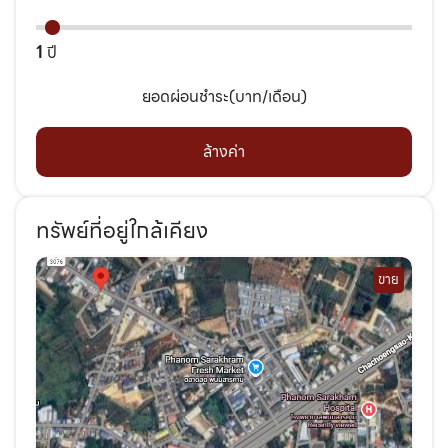
1
ปี
ยอดผ่อนชำระ(บาท/เดือน)
ล้างค่า
ทรัพย์ที่อยู่ใกล้เคียง
ขาย