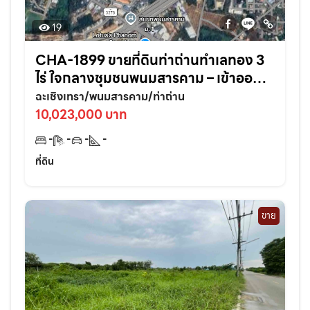
19
CHA-1899 ขายที่ดินท่าถ่านทำเลทอง 3
ไร่ ใจกลางชุมชนพนมสารคาม – เข้าออก
สะดวก ใกล้ถนนใหญ่3076เพียง 70 เมตร
ฉะเชิงเทรา/พนมสารคาม/ท่าถ่าน
จ.ฉะเชิงเทรา
10,023,000 บาท
-
-
-
-
ที่ดิน
ขาย