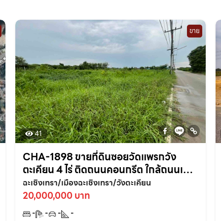
ขาย
41
CHA-1898 ขายที่ดินซอยวัดแพรกวัง
ตะเคียน 4 ไร่ ติดถนนคอนกรีต ใกล้ถนนเส้น
สุวินทวงศ์304-800เมตร อ.เมือง
ฉะเชิงเทรา/เมืองฉะเชิงเทรา/วังตะเคียน
ฉะเชิงเทรา
20,000,000 บาท
-
-
-
-