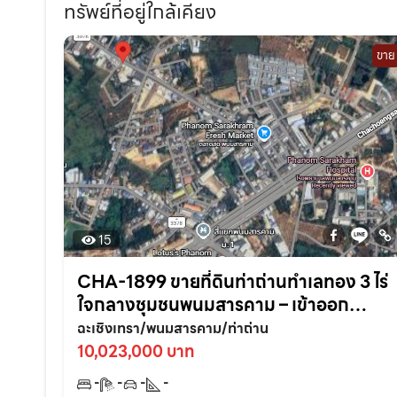
ทรัพย์ที่อยู่ใกล้เคียง
ขาย
15
CHA-1899 ขายที่ดินท่าถ่านทำเลทอง 3 ไร่
ใจกลางชุมชนพนมสารคาม – เข้าออก
สะดวก ใกล้ถนนใหญ่3076เพียง 70 เมตร
ฉะเชิงเทรา/พนมสารคาม/ท่าถ่าน
จ.ฉะเชิงเทรา
10,023,000 บาท
-
-
-
-