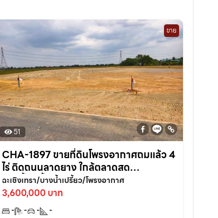
ขาย
51
CHA-1897 ขายที่ดินโพรงอากาศถมแล้ว 4
ไร่ ติดถนนลาดยาง ใกล้ตลาดสด
บางน้ำเปรี้ยว-6กม. จ.ฉะเชิงเทรา
ฉะเชิงเทรา/บางน้ำเปรี้ยว/โพรงอากาศ
3,600,000 บาท
-
-
-
-