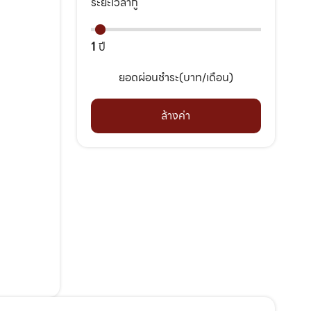
ระยะเวลากู้
1
ปี
ยอดผ่อนชำระ(บาท/เดือน)
ล้างค่า