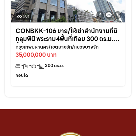
591
CONBKK-106 ขาย/ให้เช่าสำนักงานที่ตึ
กลุมพินี พระราม4พื้นที่เกือบ 300 ตร.ม.
ชั้น30 วิวเมืองสวยมาก ใกล้One
กรุงเทพมหานคร/เขตบางรัก/แขวงบางรัก
Bangkok
35,000,000 บาท
-
-
-
300
ตร.ม.
คอนโด