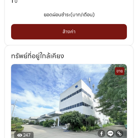
1
ปี
ยอดผ่อนชำระ(บาท/เดือน)
ล้างค่า
ทรัพย์ที่อยู่ใกล้เคียง
ขาย
247