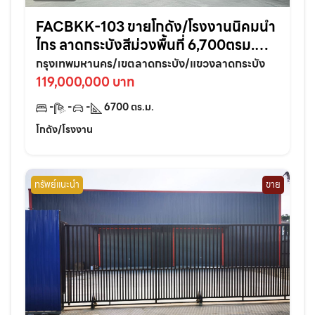
FACBKK-103 ขายโกดัง/โรงงานนิคมนำ
ไกร ลาดกระบังสีม่วงพื้นที่ 6,700ตรม.
พร้อมใบรง. จ.กรุงเทพฯ
กรุงเทพมหานคร/เขตลาดกระบัง/แขวงลาดกระบัง
119,000,000 บาท
-
-
-
6700
ตร.ม.
โกดัง/โรงงาน
ทรัพย์แนะนำ
ขาย