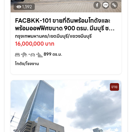
1,592
FACBKK-101 ขายที่ดินพร้อมโกดังและ
พร้อมออฟฟิศขนาด 900 ตรม. มีนบุรี ซอย
รามอินทรา109ถนนพระยาสุเรนทร์30
กรุงเทพมหานคร/เขตมีนบุรี/แขวงมีนบุรี
ราคาเจ้าของขายเอง
16,000,000 บาท
-
-
-
899
ตร.ม.
โกดัง/โรงงาน
ขาย