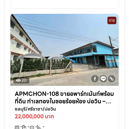
ขาย
20
APMCHON-108 ขายอพาร์ทเม้นท์พร้อม
ที่ดิน ทำเลทองในซอยร้อยห้อง บ่อวิน –
ศรีราชา ติดแหล่งชุมชนเหมาะลงทุนต่อย
ชลบุรี/ศรีราชา/บ่อวิน
อดทันที!
22,000,000 บาท
-
-
-
-