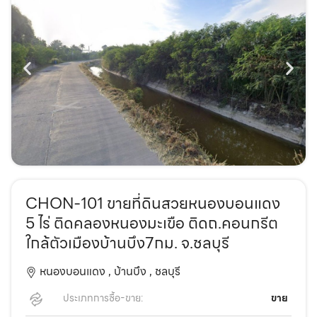
CHON-101 ขายที่ดินสวยหนองบอนแดง
5 ไร่ ติดคลองหนองมะเขือ ติดถ.คอนกรีต
ใกล้ตัวเมืองบ้านบึง7กม. จ.ชลบุรี
หนองบอนแดง ,
บ้านบึง ,
ชลบุรี
ประเภทการซื้อ-ขาย:
ขาย