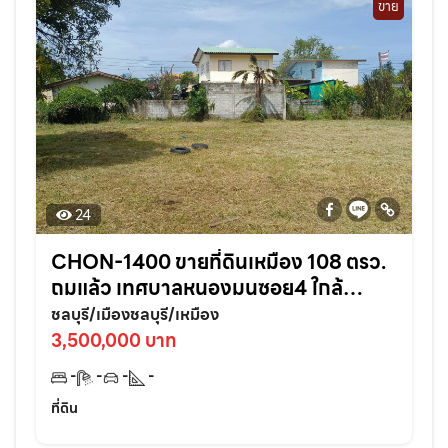
ขาย
24
CHON-1400 ขายที่ดินเหมือง 108 ตรว.
ถมแล้ว เทศบาลหนองมนซอย4 ใกล้
หาด2กม. อ.เมืองชลบุรี
ชลบุรี/เมืองชลบุรี/เหมือง
3,500,000 บาท
-
-
-
-
ที่ดิน