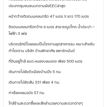
ประเภทชุมชนชนบทตามผังEECล่าสุด
หน้ากว้างติดถนนคอนกรีต 47 เมตร X ยาว 170 เมตร
ติดถนนคอนกรีตกว้าง 6 เมตร สาธารณูปโภค น้ำประปา –
ไฟฟ้า 3 เฟส
บริเวณรัศมีโดยรอบเป็นโรงงานอุตสาหกรรม เหมาะสำหรับ
ทำโรงงาน บริษัท บ้านพักอาศัย อพาร์ทเม้นต์
ที่ดินอยู่ใกล้ อบต.หนองบอนแดง เพียง 500 เมตร
เดินทางไปยังตัวเมืองบ้านบึง 5 กม.
เดินทางไปยังเส้น 331 เพียง 4 กม.
ท่าเรือแหลมฉบัง 57 กม.
ใกล้ร้านสะดวกซื้อและสิ่งอำนวยความสะดวกต่างๆ