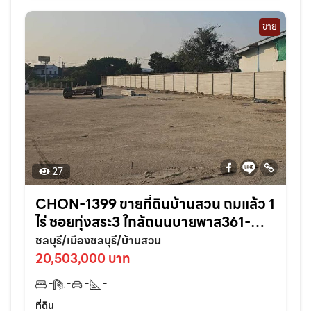
ขาย
27
CHON-1399 ขายที่ดินบ้านสวน ถมแล้ว 1
ไร่ ซอยทุ่งสระ3 ใกล้ถนนบายพาส361-
950เมตร อ.เมืองชลบุรี
ชลบุรี/เมืองชลบุรี/บ้านสวน
20,503,000 บาท
-
-
-
-
ที่ดิน