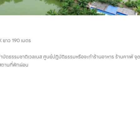
X ยาว 190 เมตร
บำบัดธรรมชาติเวลเนส ศูนย์ปฎิบัติธรรมหรือจะทำร้านอาหาร ร้านคาเฟ่ จ
สถานที่พักผ่อน