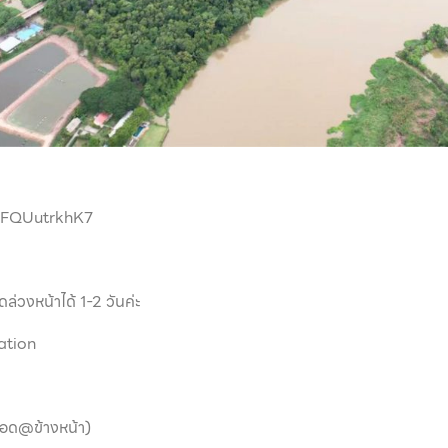
hFQUutrkhK7
ล่วงหน้าได้ 1-2 วันค่ะ
ation
แอด@ข้างหน้า)