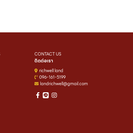
S
CONTACT US
ติดต่อเรา
richwell land
096-161-5199
landrichwell@gmail.com