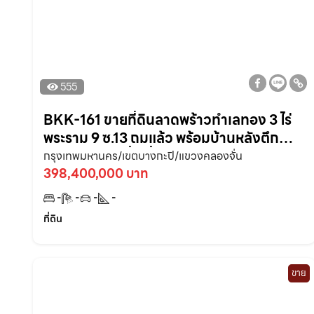
555
BKK-161 ขายที่ดินลาดพร้าวทำเลทอง 3 ไร่
พระราม 9 ซ.13 ถมแล้ว พร้อมบ้านหลังตึก
KPN เป็นทรงสี่เหลี่ยมสวยสร้างตึกคอนโดได้
กรุงเทพมหานคร/เขตบางกะปิ/แขวงคลองจั่น
ติดโครงการบ้าน
398,400,000 บาท
-
-
-
-
ที่ดิน
ขาย