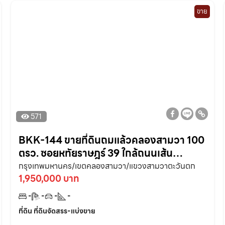
ขาย
571
BKK-144 ขายที่ดินถมแล้วคลองสามวา 100
ตรว. ซอยหทัยราษฎร์ 39 ใกล้ถนนเส้น
มอเตอร์เวย์ 9 – 5.9 กม. กรุงเทพฯ
กรุงเทพมหานคร/เขตคลองสามวา/แขวงสามวาตะวันตก
1,950,000 บาท
-
-
-
-
ที่ดิน ที่ดินจัดสรร-แบ่งขาย