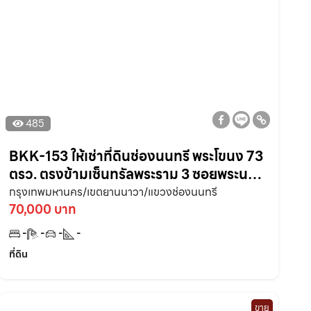
485
BKK-153 ให้เช่าที่ดินช่องนนทรี พระโขนง 73
ตรว. ตรงข้ามเซ็นทรัลพระราม 3 ซอยพระนคร
ไทย 20 ใกล้ถ.รัชดาภิเษก 50 เมตร ยานนาวา
กรุงเทพมหานคร/เขตยานนาวา/แขวงช่องนนทรี
70,000 บาท
-
-
-
-
ที่ดิน
ขาย