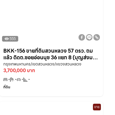
555
BKK-156 ขายที่ดินสวนหลวง 57 ตรว. ถม
แล้ว ติดถ.ซอยอ่อนนุช 36 แยก 8 (บุญส่งมาสู่
3 ) ใกล้ถ.สุขุมวิท 77 – 350 เมตร เขต
กรุงเทพมหานคร/เขตสวนหลวง/แขวงสวนหลวง
พระโขนง
3,700,000 บาท
-
-
-
-
ที่ดิน
ขาย