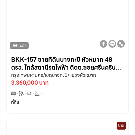
533
BKK-157 ขายที่ดินบางกะปิ หัวหมาก 48
ตรว. ใกล้สถานีรถไฟฟ้า ติดถ.ซอยศรีนครินทร์
7 ใกล้ถ.กรุงเทพ-ชลบุรีมอเตอร์เวย์ 7 – 1 กม.
กรุงเทพมหานคร/เขตบางกะปิ/แขวงหัวหมาก
กรุงเทพกรีฑา
3,360,000 บาท
-
-
-
-
ที่ดิน
ขาย