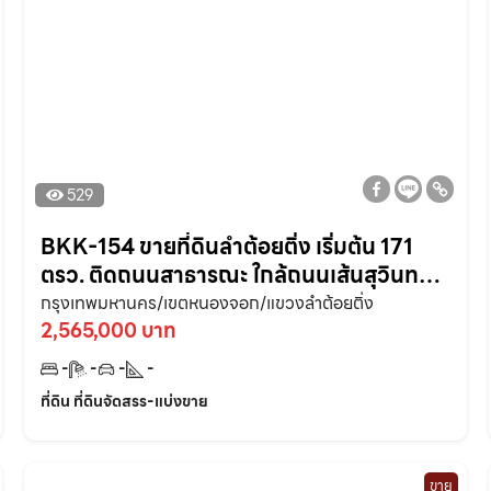
529
BKK-154 ขายที่ดินลำต้อยติ่ง เริ่มต้น 171
ตรว. ติดถนนสาธารณะ ใกล้ถนนเส้นสุวินท
วงศ์ 304 – 7 กม. หนองจอก
กรุงเทพมหานคร/เขตหนองจอก/แขวงลำต้อยติ่ง
2,565,000 บาท
-
-
-
-
ที่ดิน ที่ดินจัดสรร-แบ่งขาย
ขาย