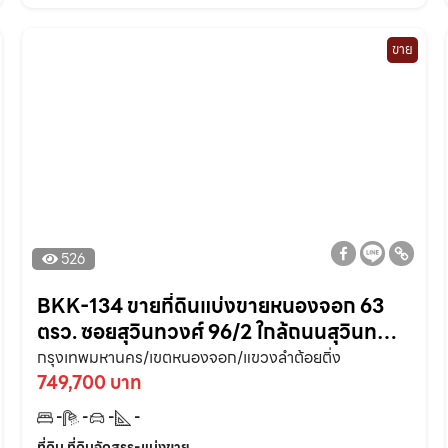
ขาย
526
BKK-134 ขายที่ดินแบ่งขายหนองจอก 63
ตรว. ซอยสุวินทวงศ์ 96/2 ใกล้ถนนสุวินท
วงศ์ 304 – 500 เมตร เจียระดับ
กรุงเทพมหานคร/เขตหนองจอก/แขวงลำต้อยติ่ง
749,700 บาท
-
-
-
-
ที่ดิน ที่ดินจัดสรร-แบ่งขาย