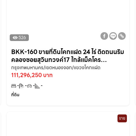
526
BKK-160 ขายที่ดินโคกแฝด 24 ไร่ ติดถนนริม
คลองซอยสุวินทวงค์17 ใกล้แม็คโคร
หนองจอก – 9 กม. กรุงเทพฯ
กรุงเทพมหานคร/เขตหนองจอก/แขวงโคกแฝด
111,296,250 บาท
-
-
-
-
ที่ดิน
ขาย